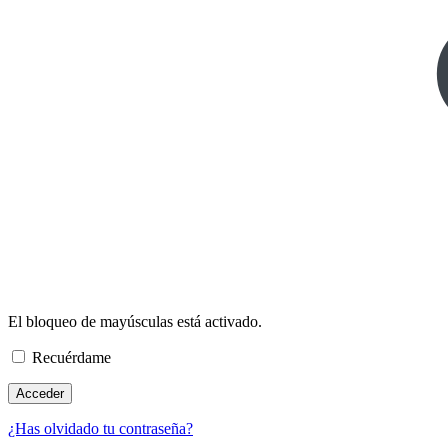
El bloqueo de mayúsculas está activado.
Recuérdame
¿Has olvidado tu contraseña?