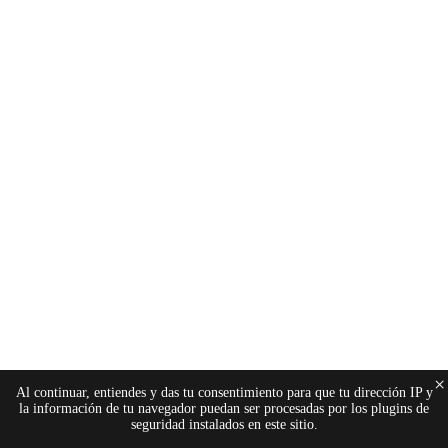
×
Al continuar, entiendes y das tu consentimiento para que tu dirección IP y
la información de tu navegador puedan ser procesadas por los plugins de
seguridad instalados en este sitio.