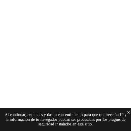
×
Al continuar, entiendes y das tu consentimiento para que tu dirección IP y
la información de tu navegador puedan ser procesadas por los plugins de
seguridad instalados en este sitio.