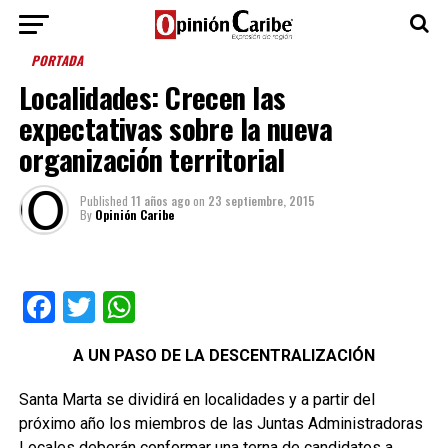
PORTADA
Localidades: Crecen las
expectativas sobre la nueva
organización territorial
Published
11 años ago
on
23 septiembre, 2015
By
Opinión Caribe
Facebook
Twitter
WhatsApp
A UN PASO DE LA DESCENTRALIZACIÓN
Santa Marta se dividirá en localidades y a partir del
próximo año los miembros de las Juntas Administradoras
Locales deberán conformar una terna de candidatos a