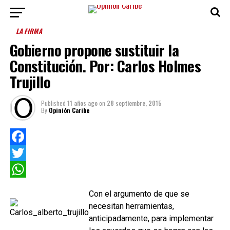
LA FIRMA
Gobierno propone sustituir la
Constitución. Por: Carlos Holmes
Trujillo
Published
11 años ago
on
28 septiembre, 2015
By
Opinión Caribe
Facebook
Twitter
WhatsApp
Con el argumento de que se
necesitan herramientas,
anticipadamente, para implementar