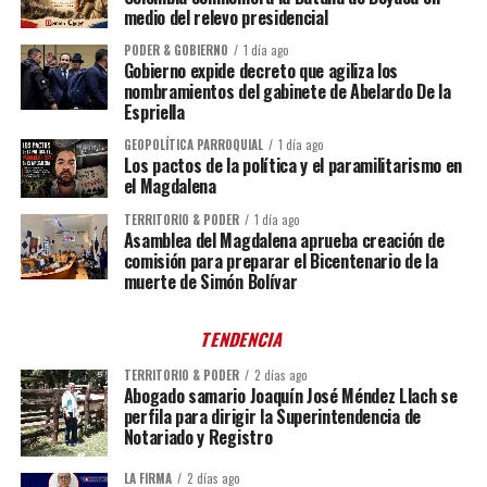
medio del relevo presidencial
PODER & GOBIERNO
1 día ago
Gobierno expide decreto que agiliza los
nombramientos del gabinete de Abelardo De la
Espriella
GEOPOLÍTICA PARROQUIAL
1 día ago
Los pactos de la política y el paramilitarismo en
el Magdalena
TERRITORIO & PODER
1 día ago
Asamblea del Magdalena aprueba creación de
comisión para preparar el Bicentenario de la
muerte de Simón Bolívar
TENDENCIA
TERRITORIO & PODER
2 días ago
Abogado samario Joaquín José Méndez Llach se
perfila para dirigir la Superintendencia de
Notariado y Registro
LA FIRMA
2 días ago