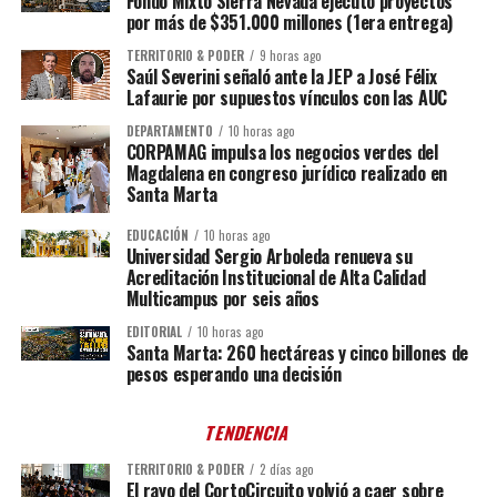
Fondo Mixto Sierra Nevada ejecutó proyectos
por más de $351.000 millones (1era entrega)
TERRITORIO & PODER
9 horas ago
Saúl Severini señaló ante la JEP a José Félix
Lafaurie por supuestos vínculos con las AUC
DEPARTAMENTO
10 horas ago
CORPAMAG impulsa los negocios verdes del
Magdalena en congreso jurídico realizado en
Santa Marta
EDUCACIÓN
10 horas ago
Universidad Sergio Arboleda renueva su
Acreditación Institucional de Alta Calidad
Multicampus por seis años
EDITORIAL
10 horas ago
Santa Marta: 260 hectáreas y cinco billones de
pesos esperando una decisión
TENDENCIA
TERRITORIO & PODER
2 días ago
El rayo del CortoCircuito volvió a caer sobre