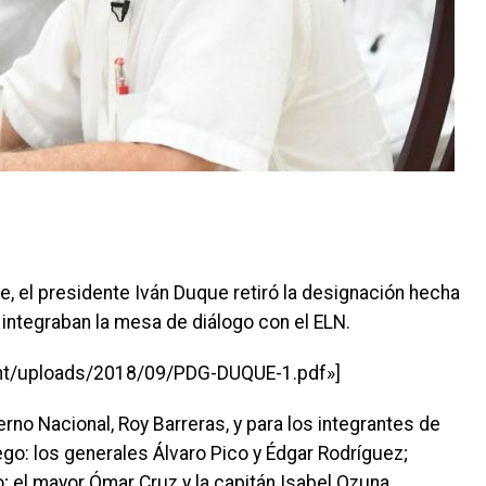
, el presidente Iván Duque retiró la designación hecha
integraban la mesa de diálogo con el ELN.
tent/uploads/2018/09/PDG-DUQUE-1.pdf»]
no Nacional, Roy Barreras, y para los integrantes de
go: los generales Álvaro Pico y Édgar Rodríguez;
; el mayor Ómar Cruz y la capitán Isabel Ozuna.