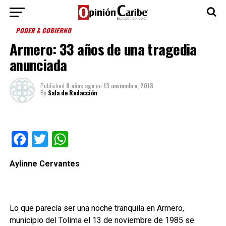
PODER & GOBIERNO
Armero: 33 años de una tragedia
anunciada
Published
8 años ago
on
13 noviembre, 2018
By
Sala de Redacción
Facebook
Twitter
WhatsApp
Aylinne Cervantes
Lo que parecía ser una noche tranquila en Armero,
municipio del Tolima el 13 de noviembre de 1985 se