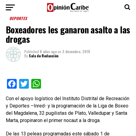
DEPORTES
Boxeadores les ganaron asalto a las
drogas
Published
8 años ago
on
3 diciembre, 2018
By
Sala de Redacción
Facebook
Twitter
WhatsApp
Con el apoyo logístico del Instituto Distrital de Recreación
y Deportes –Inred- y la programación de la Liga de Boxeo
del Magdalena, 32 pugilistas de Plato, Valledupar y Santa
Marta, propinaron el primer nocaut a la droga.
De las 13 peleas programadas este sábado 1 de