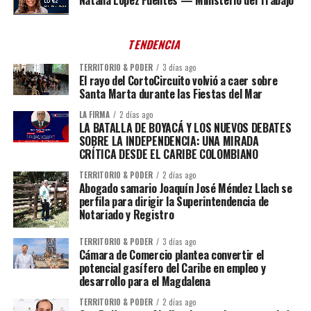
Natalia López Fuentes — Ministerio del Trabajo
TENDENCIA
TERRITORIO & PODER
3 días ago
El rayo del CortoCircuito volvió a caer sobre
Santa Marta durante las Fiestas del Mar
LA FIRMA
2 días ago
LA BATALLA DE BOYACÁ Y LOS NUEVOS DEBATES
SOBRE LA INDEPENDENCIA: UNA MIRADA
CRÍTICA DESDE EL CARIBE COLOMBIANO
TERRITORIO & PODER
2 días ago
Abogado samario Joaquín José Méndez Llach se
perfila para dirigir la Superintendencia de
Notariado y Registro
TERRITORIO & PODER
3 días ago
Cámara de Comercio plantea convertir el
potencial gasífero del Caribe en empleo y
desarrollo para el Magdalena
TERRITORIO & PODER
2 días ago