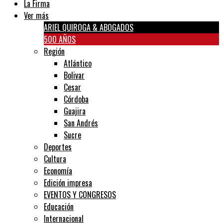
La Firma
Ver más
ARIEL QUIROGA & ABOGADOS
500 AÑOS
Región
Atlántico
Bolivar
Cesar
Córdoba
Guajira
San Andrés
Sucre
Deportes
Cultura
Economía
Edición impresa
EVENTOS Y CONGRESOS
Educación
Internacional