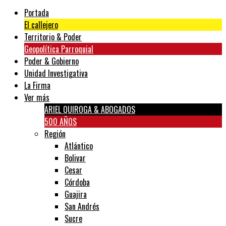
Portada
El callejero
Territorio & Poder
Geopolítica Parroquial
Poder & Gobierno
Unidad Investigativa
La Firma
Ver más
ARIEL QUIROGA & ABOGADOS
500 AÑOS
Región
Atlántico
Bolivar
Cesar
Córdoba
Guajira
San Andrés
Sucre