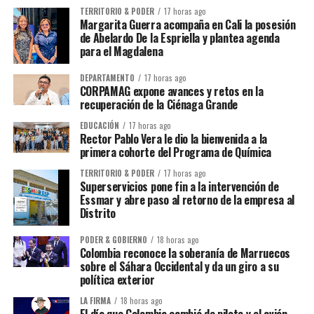
TERRITORIO & PODER
17 horas ago
Margarita Guerra acompaña en Cali la posesión
de Abelardo De la Espriella y plantea agenda
para el Magdalena
DEPARTAMENTO
17 horas ago
CORPAMAG expone avances y retos en la
recuperación de la Ciénaga Grande
EDUCACIÓN
17 horas ago
Rector Pablo Vera le dio la bienvenida a la
primera cohorte del Programa de Química
TERRITORIO & PODER
17 horas ago
Superservicios pone fin a la intervención de
Essmar y abre paso al retorno de la empresa al
Distrito
PODER & GOBIERNO
18 horas ago
Colombia reconoce la soberanía de Marruecos
sobre el Sáhara Occidental y da un giro a su
política exterior
LA FIRMA
18 horas ago
El día que Colombia cambió de piloto y el avión