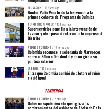
recuperación de la Ciénaga Grande
EDUCACIÓN
16 horas ago
Rector Pablo Vera le dio la bienvenida a la
primera cohorte del Programa de Química
TERRITORIO & PODER
16 horas ago
Superservicios pone fin a la intervención de
Essmar y abre paso al retorno de la empresa al
Distrito
PODER & GOBIERNO
16 horas ago
Colombia reconoce la soberanía de Marruecos
sobre el Sáhara Occidental y da un giro a su
política exterior
LA FIRMA
17 horas ago
El día que Colombia cambió de piloto y el avión
siguió igual
TENDENCIA
PODER & GOBIERNO
2 días ago
Gobierno expide decreto que agiliza los
nombramientos del gabinete de Abelardo De la