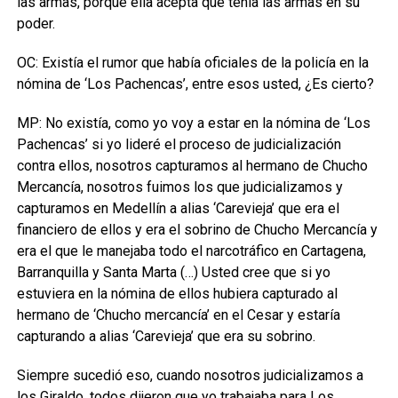
las armas, porque ella acepta que tenía las armas en su
poder.
OC: Existía el rumor que había oficiales de la policía en la
nómina de ‘Los Pachencas’, entre esos usted, ¿Es cierto?
MP: No existía, como yo voy a estar en la nómina de ‘Los
Pachencas’ si yo lideré el proceso de judicialización
contra ellos, nosotros capturamos al hermano de Chucho
Mercancía, nosotros fuimos los que judicializamos y
capturamos en Medellín a alias ‘Carevieja’ que era el
financiero de ellos y era el sobrino de Chucho Mercancía y
era el que le manejaba todo el narcotráfico en Cartagena,
Barranquilla y Santa Marta (…) Usted cree que si yo
estuviera en la nómina de ellos hubiera capturado al
hermano de ‘Chucho mercancía’ en el Cesar y estaría
capturando a alias ‘Carevieja’ que era su sobrino.
Siempre sucedió eso, cuando nosotros judicializamos a
los Giraldo, todos dijeron que yo trabajaba para Los