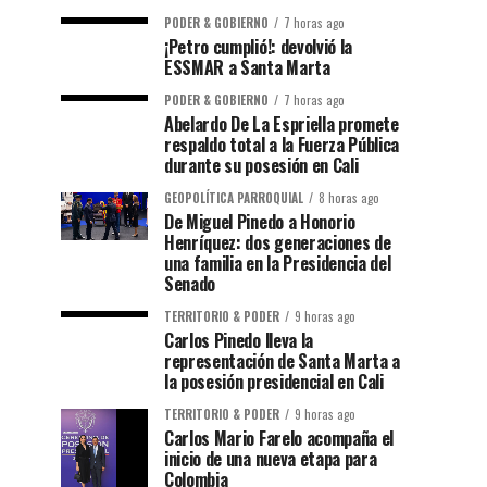
PODER & GOBIERNO
7 horas ago
¡Petro cumplió!: devolvió la
ESSMAR a Santa Marta
PODER & GOBIERNO
7 horas ago
Abelardo De La Espriella promete
respaldo total a la Fuerza Pública
durante su posesión en Cali
GEOPOLÍTICA PARROQUIAL
8 horas ago
De Miguel Pinedo a Honorio
Henríquez: dos generaciones de
una familia en la Presidencia del
Senado
TERRITORIO & PODER
9 horas ago
Carlos Pinedo lleva la
representación de Santa Marta a
la posesión presidencial en Cali
TERRITORIO & PODER
9 horas ago
Carlos Mario Farelo acompaña el
inicio de una nueva etapa para
Colombia