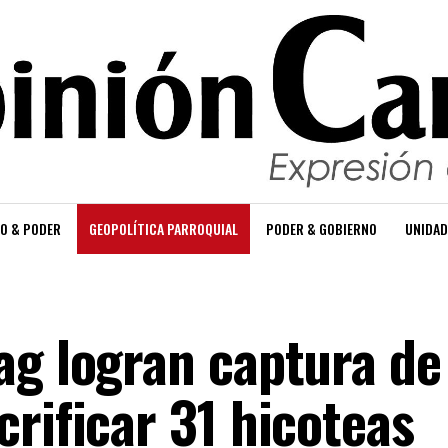
O & PODER
GEOPOLÍTICA PARROQUIAL
PODER & GOBIERNO
UNIDAD
ag logran captura de
rificar 31 hicoteas