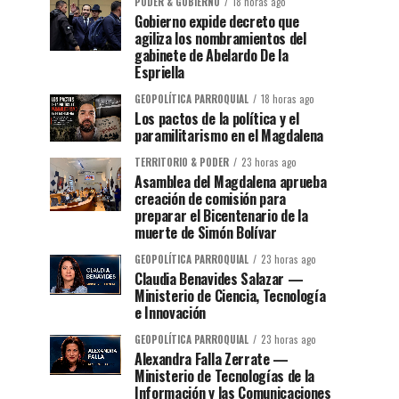
PODER & GOBIERNO
18 horas ago
Gobierno expide decreto que
agiliza los nombramientos del
gabinete de Abelardo De la
Espriella
GEOPOLÍTICA PARROQUIAL
18 horas ago
Los pactos de la política y el
paramilitarismo en el Magdalena
TERRITORIO & PODER
23 horas ago
Asamblea del Magdalena aprueba
creación de comisión para
preparar el Bicentenario de la
muerte de Simón Bolívar
GEOPOLÍTICA PARROQUIAL
23 horas ago
Claudia Benavides Salazar —
Ministerio de Ciencia, Tecnología
e Innovación
GEOPOLÍTICA PARROQUIAL
23 horas ago
Alexandra Falla Zerrate —
Ministerio de Tecnologías de la
Información y las Comunicaciones