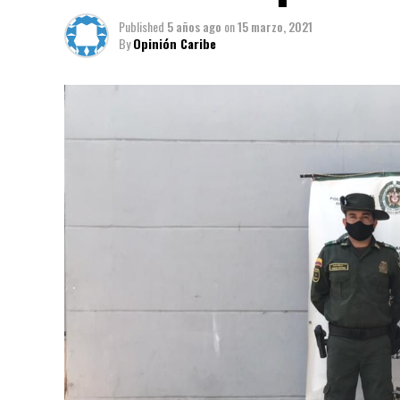
Published
5 años ago
on
15 marzo, 2021
By
Opinión Caribe