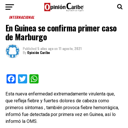
INTERNACIONAL
En Guinea se confirma primer caso
de Marburgo
Published
5 años ago
on
11 agosto, 2021
By
Opinión Caribe
Facebook
Twitter
WhatsApp
Esta nueva enfermedad extremadamente virulenta que,
que refleja fiebre y fuertes dolores de cabeza como
primeros síntomas , también provoca fiebre hemorrágica,
informó fue detectada por primera vez en Guinea, así lo
informó la OMS.