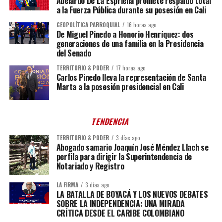
Abelardo De La Espriella promete respaldo total
a la Fuerza Pública durante su posesión en Cali
GEOPOLÍTICA PARROQUIAL
16 horas ago
De Miguel Pinedo a Honorio Henríquez: dos
generaciones de una familia en la Presidencia
del Senado
TERRITORIO & PODER
17 horas ago
Carlos Pinedo lleva la representación de Santa
Marta a la posesión presidencial en Cali
TENDENCIA
TERRITORIO & PODER
3 días ago
Abogado samario Joaquín José Méndez Llach se
perfila para dirigir la Superintendencia de
Notariado y Registro
LA FIRMA
3 días ago
LA BATALLA DE BOYACÁ Y LOS NUEVOS DEBATES
SOBRE LA INDEPENDENCIA: UNA MIRADA
CRÍTICA DESDE EL CARIBE COLOMBIANO