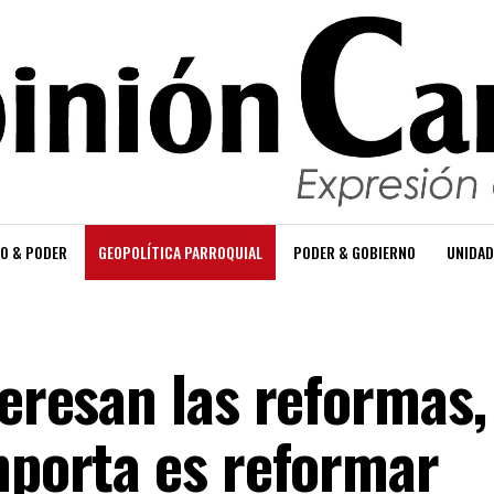
O & PODER
GEOPOLÍTICA PARROQUIAL
PODER & GOBIERNO
UNIDAD
teresan las reformas,
mporta es reformar