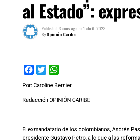
al Estado”: expre
Published
3 años ago
on
1 abril, 2023
By
Opinión Caribe
Facebook
Twitter
WhatsApp
Por: Caroline Bernier
Redacción OPINIÓN CARIBE
El exmandatario de los colombianos, Andrés Past
presidente Gustavo Petro, a lo que a las reformas