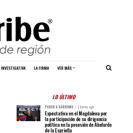
 INVESTIGATIVA
LA FIRMA
VER MÁS
LO ÚLTIMO
PODER & GOBIERNO
3 horas ago
Expectativa en el Magdalena por
la participación de su dirigencia
política en la posesión de Abelardo
de la Espriella