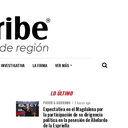
 INVESTIGATIVA
LA FIRMA
VER MÁS
LO ÚLTIMO
PODER & GOBIERNO
2 horas ago
Expectativa en el Magdalena por
la participación de su dirigencia
política en la posesión de Abelardo
de la Espriella