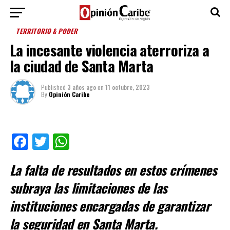
TERRITORIO & PODER
La incesante violencia aterroriza a
la ciudad de Santa Marta
Published
3 años ago
on
11 octubre, 2023
By
Opinión Caribe
Facebook
Twitter
WhatsApp
La falta de resultados en estos crímenes
subraya las limitaciones de las
instituciones encargadas de garantizar
la seguridad en Santa Marta.