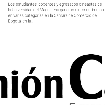
Los estudiantes, docentes y egresados cineastas de
la Universidad del Magdalena ganaron cinco estímulos
en varias categorías en la Cámara de Comercio de
Bogotá, en la...