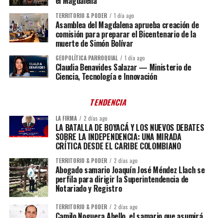
el Magdalena
TERRITORIO & PODER
1 día ago
Asamblea del Magdalena aprueba creación de
comisión para preparar el Bicentenario de la
muerte de Simón Bolívar
GEOPOLÍTICA PARROQUIAL
1 día ago
Claudia Benavides Salazar — Ministerio de
Ciencia, Tecnología e Innovación
TENDENCIA
LA FIRMA
2 días ago
LA BATALLA DE BOYACÁ Y LOS NUEVOS DEBATES
SOBRE LA INDEPENDENCIA: UNA MIRADA
CRÍTICA DESDE EL CARIBE COLOMBIANO
TERRITORIO & PODER
2 días ago
Abogado samario Joaquín José Méndez Llach se
perfila para dirigir la Superintendencia de
Notariado y Registro
TERRITORIO & PODER
2 días ago
Camilo Noguera Abello, el samario que asumirá