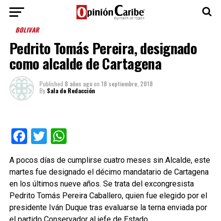
BOLIVAR
Pedrito Tomás Pereira, designado
como alcalde de Cartagena
Published
8 años ago
on
18 septiembre, 2018
By
Sala de Redacción
Facebook
Twitter
WhatsApp
A pocos días de cumplirse cuatro meses sin Alcalde, este
martes fue designado el décimo mandatario de Cartagena
en los últimos nueve años. Se trata del excongresista
Pedrito Tomás Pereira Caballero, quien fue elegido por el
presidente Iván Duque tras evaluarse la terna enviada por
el partido Conservador al jefe de Estado.