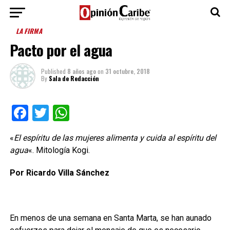
LA FIRMA
Pacto por el agua
Published
8 años ago
on
31 octubre, 2018
By
Sala de Redacción
Facebook
Twitter
WhatsApp
«
El espíritu de las mujeres alimenta y cuida al espíritu del
agua
«. Mitología Kogi.
Por Ricardo Villa Sánchez
En menos de una semana en Santa Marta, se han aunado