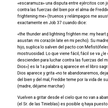
«escaramuza» una disputa entre ejércitos con jin
contra las fuerzas del bien por el alma de Freddi
frightening me» (truenos y relámpagos me asusta
exactamente en Job 37 cuando dice:
«the thunder and lightning frighten me: my heart
asustan: mi corazón late en mi pecho). Su madre
hijo, suplica lo salven del pacto con Mefistófel
mostruosidad. Lo que viene fácil, fácil se va ¿l
descienden para luchar contra las fuerzas del ma
Dios») es la 1a palabra q aparece en el libro sa
Dios aparece y grita «no te abandonaremos, deja
del bien y del mal, Freddie teme por Ia vida de
(madre, déjame marchar)
Vuelven a gritar desde el cielo que no van a aband
(el Sr. de las Tinieblas) es posible q haya pues