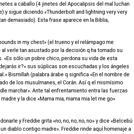
etes a caballo (4 jinetes del Apocalipsis del mal luchan
e) y sigue diciendo «Thunderbolt and lightning very very
n demasiado). Esta frase aparece en la Biblia,
 pounds in my chest» (el trueno y el relámpago me
 al verle tan asustado por la decisión q ha tomado su
es. «Es sólo un pobre chico, perdona su vida de esta
e dejarás ir?» sus súplicas son escuchadas y los ángeles
l.» Bismillah (palabra árabe q significa «En el nombre de
grado de los musulmanes, el Corán. Así q el mismísimo
dle marchar». Ante tal enfrentamiento entra las fuerzas
 su madre y la dice «Mama mia, mama mia let me go»
onarle y Freddie grita «no, no, no, no, no» y dice «Belcebú
to un diablo contigo madre». Freddie rinde aquí homenaje a