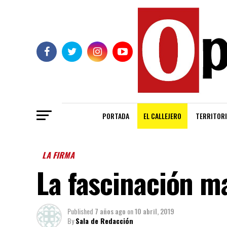
PORTADA
EL CALLEJERO
TERRITORI
LA FIRMA
La fascinación m
Published
7 años ago
on
10 abril, 2019
By
Sala de Redacción