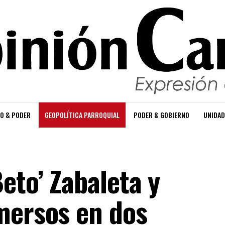
O & PODER
GEOPOLÍTICA PARROQUIAL
PODER & GOBIERNO
UNIDAD
eto’ Zabaleta y
mersos en dos