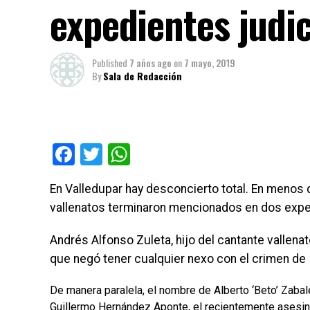
expedientes judic
Published
7 años ago
on
7 mayo, 2019
By
Sala de Redacción
Facebook
Twitter
WhatsApp
En Valledupar hay desconcierto total. En menos
vallenatos terminaron mencionados en dos exped
Andrés Alfonso Zuleta, hijo del cantante vallen
que negó tener cualquier nexo con el crimen de I
De manera paralela, el nombre de Alberto ‘Beto’ Zab
Guillermo Hernández Aponte, el recientemente asesin