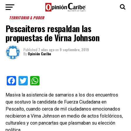
TERRITORIO & PODER
Pescaiteros respaldan las
propuestas de Virna Johnson
Published
7 años ago
on
9 septiembre, 2019
By
Opinión Caribe
Facebook
Twitter
WhatsApp
Masiva la asistencia de samarios a los dos encuentros
que sostuvo la candidata de Fuerza Ciudadana en
Pescaíto, cuando cerca de mil ciudadanos emocionados
recibieron a Virna Johnson en medio de actos folclóricos,
culturales y con pancartas que plasmaban su elección
política.