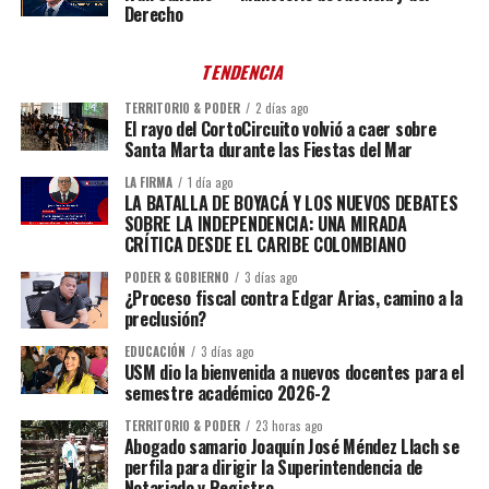
Derecho
TENDENCIA
TERRITORIO & PODER
2 días ago
El rayo del CortoCircuito volvió a caer sobre
Santa Marta durante las Fiestas del Mar
LA FIRMA
1 día ago
LA BATALLA DE BOYACÁ Y LOS NUEVOS DEBATES
SOBRE LA INDEPENDENCIA: UNA MIRADA
CRÍTICA DESDE EL CARIBE COLOMBIANO
PODER & GOBIERNO
3 días ago
¿Proceso fiscal contra Edgar Arias, camino a la
preclusión?
EDUCACIÓN
3 días ago
USM dio la bienvenida a nuevos docentes para el
semestre académico 2026-2
TERRITORIO & PODER
23 horas ago
Abogado samario Joaquín José Méndez Llach se
perfila para dirigir la Superintendencia de
Notariado y Registro