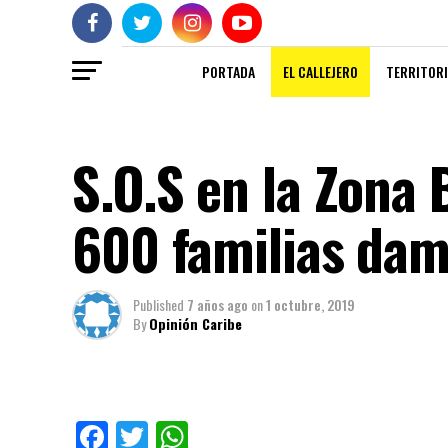
PORTADA
EL CALLEJERO
TERRITORI
S.O.S en la Zona
600 familias dam
Published
7 años ago
on
1 octubre, 2019
By
Opinión Caribe
Facebook
Twitter
WhatsApp