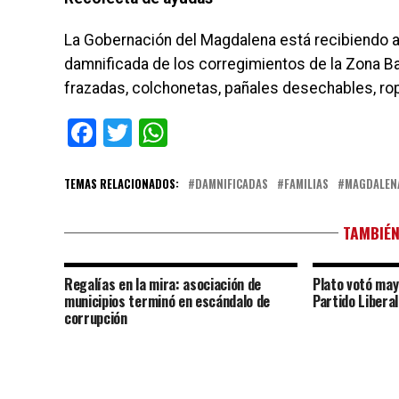
La Gobernación del Magdalena está recibiendo ay
damnificada de los corregimientos de la Zona B
frazadas, colchonetas, pañales desechables, ro
Facebook
Twitter
WhatsApp
TEMAS RELACIONADOS:
DAMNIFICADAS
FAMILIAS
MAGDALEN
TAMBIÉN
Regalías en la mira: asociación de
Plato votó may
municipios terminó en escándalo de
Partido Liberal
corrupción