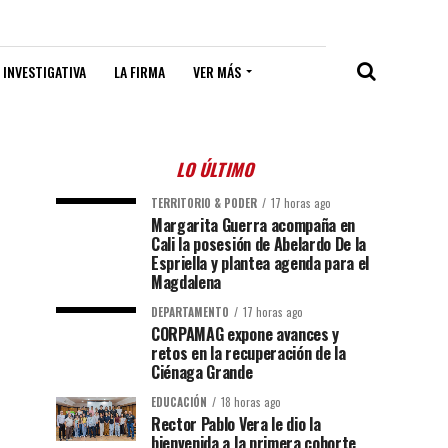
 INVESTIGATIVA
LA FIRMA
VER MÁS
LO ÚLTIMO
TERRITORIO & PODER
17 horas ago
Margarita Guerra acompaña en
Cali la posesión de Abelardo De la
Espriella y plantea agenda para el
Magdalena
DEPARTAMENTO
17 horas ago
CORPAMAG expone avances y
retos en la recuperación de la
Ciénaga Grande
EDUCACIÓN
18 horas ago
Rector Pablo Vera le dio la
bienvenida a la primera cohorte