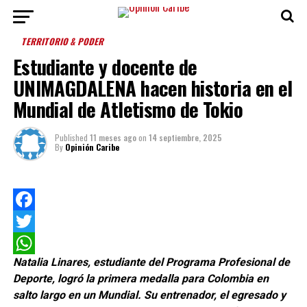
TERRITORIO & PODER
Estudiante y docente de
UNIMAGDALENA hacen historia en el
Mundial de Atletismo de Tokio
Published
11 meses ago
on
14 septiembre, 2025
By
Opinión Caribe
Facebook
Twitter
Natalia Linares, estudiante del Programa Profesional de
WhatsApp
Deporte, logró la primera medalla para Colombia en
salto largo en un Mundial. Su entrenador, el egresado y