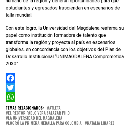
humano de la región y generan oportunidades para que
estudiantes y egresados trasciendan en escenarios de
talla mundial.
Con este logro, la Universidad del Magdalena reafirma su
papel como institución formadora de talento que
transforma la región y proyecta al país en escenarios
globales, en concordancia con los objetivos del Plan de
Desarrollo Institucional “UNIMAGDALENA Comprometida
2030”.
Facebook
Twitter
WhatsApp
TEMAS RELACIONADOS:
ATLETA
EL RECTOR PABLO VERA SALAZAR PH.D
LA UNIVERSIDAD DEL MAGDALENA
LOGRÓ LA PRIMERA MEDALLA PARA COLOMBIA
NATALIA LINARES