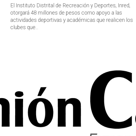
El Instituto Distrital de Recreación y Deportes, Inred,
otorgará 48 millones de pesos como apoyo a las
actividades deportivas y académicas que realicen los
clubes que...