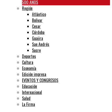
500 AÑOS
Región
Atlántico
Bolivar
Cesar
Córdoba
Guajira
San Andrés
Sucre
Deportes
Cultura
Economía
Edición impresa
EVENTOS Y CONGRESOS
Educación
Internacional
Salud
La Firma