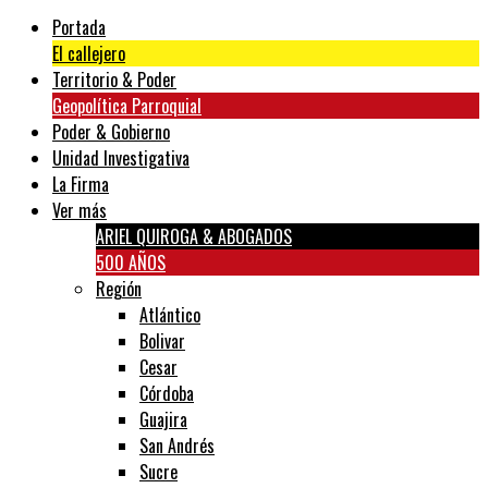
Portada
El callejero
Territorio & Poder
Geopolítica Parroquial
Poder & Gobierno
Unidad Investigativa
La Firma
Ver más
ARIEL QUIROGA & ABOGADOS
500 AÑOS
Región
Atlántico
Bolivar
Cesar
Córdoba
Guajira
San Andrés
Sucre