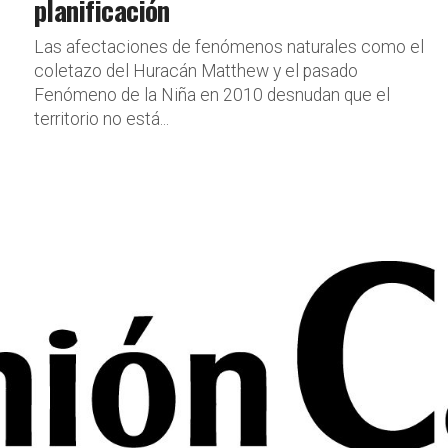
planificación
Las afectaciones de fenómenos naturales como el
coletazo del Huracán Matthew y el pasado
Fenómeno de la Niña en 2010 desnudan que el
territorio no está...