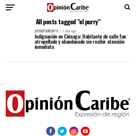
All posts tagged "el purry"
DEPARTAMENTO
1 año ago
Indignación en Ciénaga: Habitante de calle fue
atropellado y abandonado sin recibir atención
inmediata