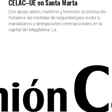
CELAC–UE en Santa Marta
Con apoyo aéreo, marítimo y terrestre, la Institución
fortalece las medidas de seguridad para recibir a
mandatarios y delegaciones internacionales en la
capital del Magdalena. La...