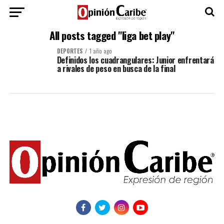
All posts tagged "liga bet play"
DEPORTES
1 año ago
Definidos los cuadrangulares: Junior enfrentará
a rivales de peso en busca de la final