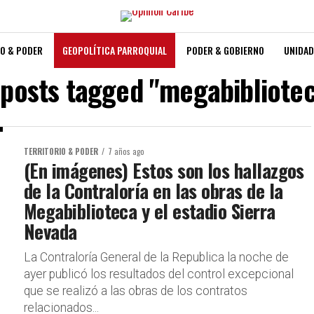
O & PODER
GEOPOLÍTICA PARROQUIAL
PODER & GOBIERNO
UNIDAD
 posts tagged "megabibliote
TERRITORIO & PODER
7 años ago
(En imágenes) Estos son los hallazgos
de la Contraloría en las obras de la
Megabiblioteca y el estadio Sierra
Nevada
La Contraloría General de la Republica la noche de
ayer publicó los resultados del control excepcional
que se realizó a las obras de los contratos
relacionados...