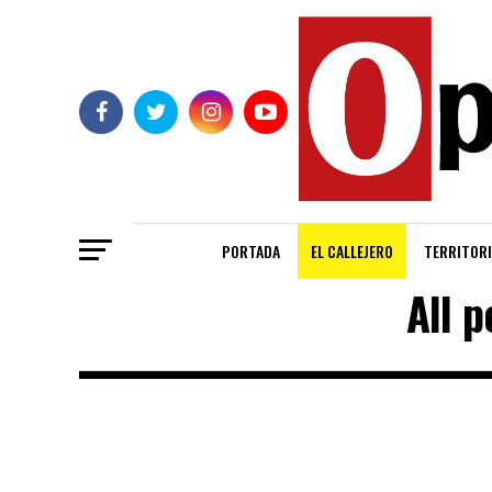
PORTADA
EL CALLEJERO
TERRITORI
All p