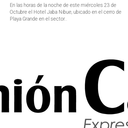
En las horas de la noche de este miércoles 23 de
Octubre el Hotel Jaba Nibue, ubicado en el cerro de
Playa Grande en el sector...