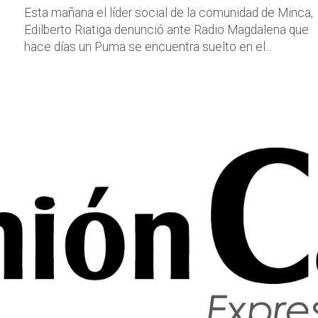
Esta mañana el líder social de la comunidad de Minca,
Edilberto Riatiga denunció ante Radio Magdalena que
hace días un Puma se encuentra suelto en el...