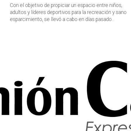
Con el objetivo de propiciar un espacio entre niños,
adultos y líderes deportivos para la recreación y sano
esparcimiento, se llevó a cabo en días pasado...