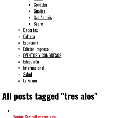
Córdoba
Guajira
San Andrés
Sucre
Deportes
Cultura
Economía
Edición impresa
EVENTOS Y CONGRESOS
Educación
Internacional
Salud
La Firma
All posts tagged "tres alos"
Región Caribe
8 meses ago