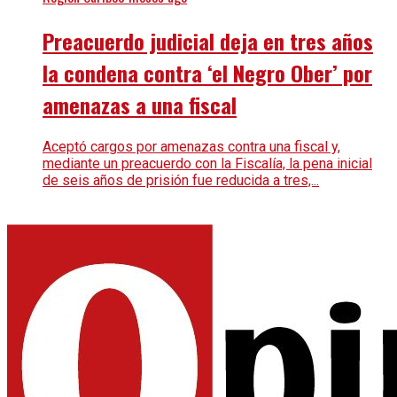
Preacuerdo judicial deja en tres años
la condena contra ‘el Negro Ober’ por
amenazas a una fiscal
Aceptó cargos por amenazas contra una fiscal y,
mediante un preacuerdo con la Fiscalía, la pena inicial
de seis años de prisión fue reducida a tres,...