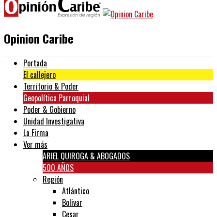
Opinion Caribe
Portada
El callejero
Territorio & Poder
Geopolítica Parroquial
Poder & Gobierno
Unidad Investigativa
La Firma
Ver más
ARIEL QUIROGA & ABOGADOS
500 AÑOS
Región
Atlántico
Bolivar
Cesar