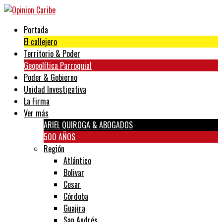
Portada
El callejero
Territorio & Poder
Geopolítica Parroquial
Poder & Gobierno
Unidad Investigativa
La Firma
Ver más
ARIEL QUIROGA & ABOGADOS
500 AÑOS
Región
Atlántico
Bolivar
Cesar
Córdoba
Guajira
San Andrés