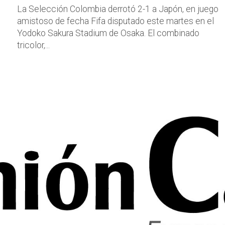
La Selección Colombia derrotó 2-1 a Japón, en juego
amistoso de fecha Fifa disputado este martes en el
Yodoko Sakura Stadium de Osaka. El combinado
tricolor,...