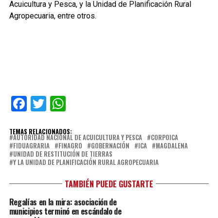
Acuicultura y Pesca, y la Unidad de Planificación Rural
Agropecuaria, entre otros.
Facebook
Twitter
WhatsApp
TEMAS RELACIONADOS:
AUTORIDAD NACIONAL DE ACUICULTURA Y PESCA
CORPOICA
FIDUAGRARIA
FINAGRO
GOBERNACIÓN
ICA
MAGDALENA
UNIDAD DE RESTITUCIÓN DE TIERRAS
Y LA UNIDAD DE PLANIFICACIÓN RURAL AGROPECUARIA
TAMBIÉN PUEDE GUSTARTE
Regalías en la mira: asociación de
municipios terminó en escándalo de