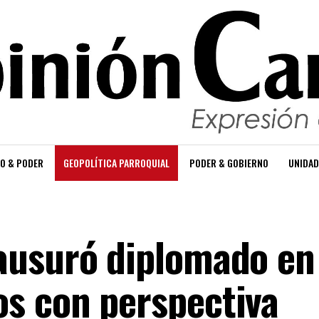
O & PODER
GEOPOLÍTICA PARROQUIAL
PODER & GOBIERNO
UNIDAD
ausuró diplomado en
s con perspectiva