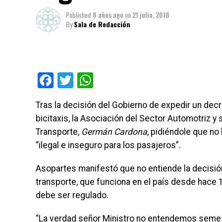
Published
8 años ago
on
21 julio, 2018
By
Sala de Redacción
Facebook
Twitter
WhatsApp
Tras la decisión del Gobierno de expedir un decr
bicitaxis, la Asociación del Sector Automotriz y
Transporte,
Germán Cardona
, pidiéndole que no
“ilegal e inseguro para los pasajeros”.
Asopartes manifestó que no entiende la decisió
transporte, que funciona en el país desde hace 1
debe ser regulado.
“La verdad señor Ministro no entendemos semeja