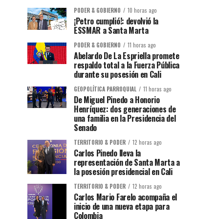
PODER & GOBIERNO
10 horas ago
¡Petro cumplió!: devolvió la
ESSMAR a Santa Marta
PODER & GOBIERNO
11 horas ago
Abelardo De La Espriella promete
respaldo total a la Fuerza Pública
durante su posesión en Cali
GEOPOLÍTICA PARROQUIAL
11 horas ago
De Miguel Pinedo a Honorio
Henríquez: dos generaciones de
una familia en la Presidencia del
Senado
TERRITORIO & PODER
12 horas ago
Carlos Pinedo lleva la
representación de Santa Marta a
la posesión presidencial en Cali
TERRITORIO & PODER
12 horas ago
Carlos Mario Farelo acompaña el
inicio de una nueva etapa para
Colombia