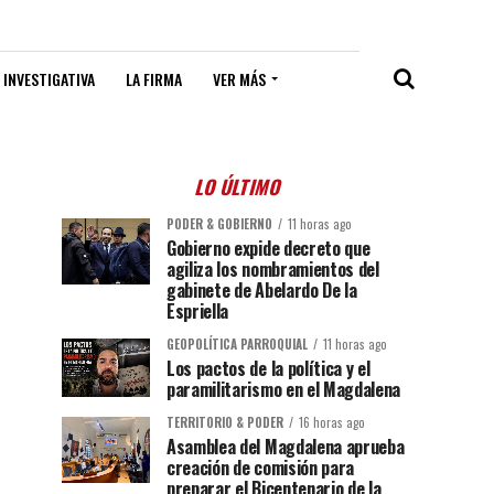
 INVESTIGATIVA
LA FIRMA
VER MÁS
LO ÚLTIMO
PODER & GOBIERNO
11 horas ago
Gobierno expide decreto que
agiliza los nombramientos del
gabinete de Abelardo De la
Espriella
GEOPOLÍTICA PARROQUIAL
11 horas ago
Los pactos de la política y el
paramilitarismo en el Magdalena
TERRITORIO & PODER
16 horas ago
Asamblea del Magdalena aprueba
creación de comisión para
preparar el Bicentenario de la