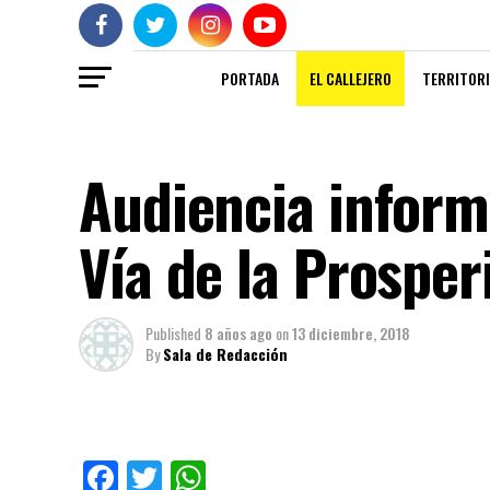
PORTADA
EL CALLEJERO
TERRITORI
Audiencia inform
Vía de la Prosper
Published
8 años ago
on
13 diciembre, 2018
By
Sala de Redacción
Facebook
Twitter
WhatsApp