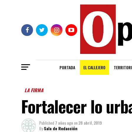
PORTADA
EL CALLEJERO
TERRITORI
LA FIRMA
Fortalecer lo urb
Published
7 años ago
on
28 abril, 2019
By
Sala de Redacción